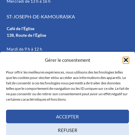
Mercredi de 13 h à 16 h
ST-JOSEPH-DE-KAMOURASKA
Café de l’Église
138, Route de l’Église
Mardi de 9 h à 12 h
Gérer le consentement
RÉSEAUX SOCIAUX
Pour offrir les meilleures expériences, nous utilisons des technologies telles
que les cookies pour stocker et/ou accéder aux informations des appareils. Le
fait de consentir à ces technologies nous permettra de traiter des données
telles que le comportement de navigation ou les ID uniques sur ce site. Le fait de
ne pas consentir ou de retirer son consentement peut avoir un effet négatif sur
certaines caractéristiques et fonctions.
ACCEPTER
Politique de confidentialité
|
Politique de cookies
REFUSER