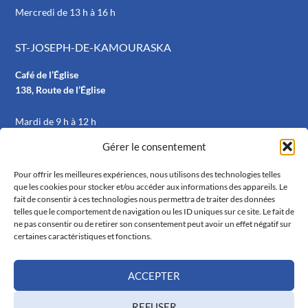
Mercredi de 13 h à 16 h
ST-JOSEPH-DE-KAMOURASKA
Café de l’Église
138, Route de l’Église
Mardi de 9 h à 12 h
Gérer le consentement
RÉSEAUX SOCIAUX
Pour offrir les meilleures expériences, nous utilisons des technologies telles
que les cookies pour stocker et/ou accéder aux informations des appareils. Le
fait de consentir à ces technologies nous permettra de traiter des données
telles que le comportement de navigation ou les ID uniques sur ce site. Le fait de
ne pas consentir ou de retirer son consentement peut avoir un effet négatif sur
certaines caractéristiques et fonctions.
ACCEPTER
Politique de confidentialité
|
Politique de cookies
REFUSER